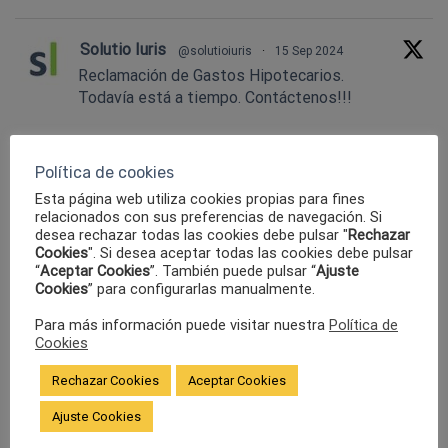
Solutio Iuris
@solutioiuris
·
15 Sep 2024
Reclamación de Gastos Hipotecarios.
Todavía está a tiempo. Contáctenos!!!
Twitter
Política de cookies
Esta página web utiliza cookies propias para fines
Solutio Iuris
@solutioiuris
·
15 Sep 2024
relacionados con sus preferencias de navegación. Si
SI USTED ES VÍCTIMA DE UN ACCIDENTE
desea rechazar todas las cookies debe pulsar "
Rechazar
Cookies
". Si desea aceptar todas las cookies debe pulsar
DE TRÁFICO DEBE RECLAMAR LA
“
Aceptar Cookies
”. También puede pulsar “
Ajuste
CORRESPONDIENTE INDEMNIZACIÓN
Cookies
” para configurarlas manualmente.
Twitter
Para más información puede visitar nuestra
Política de
Cookies
Cargar más.....
Rechazar Cookies
Aceptar Cookies
ÚLTIMOS POSTS
Ajuste Cookies