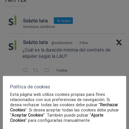
TWITTER
Solutio Iuris
Seguir
Servicios Jurídicos
Solutio Iuris
@solutioiuris
·
3 Nov
¿Cuál es la duración mínima del contrato de
alquiler según la LAU?
Twitter
Política de cookies
Solutio Iuris
@solutioiuris
·
15 Sep 2024
Esta página web utiliza cookies propias para fines
Reclamación de Gastos Hipotecarios.
relacionados con sus preferencias de navegación. Si
Todavía está a tiempo. Contáctenos!!!
desea rechazar todas las cookies debe pulsar "
Rechazar
Cookies
". Si desea aceptar todas las cookies debe pulsar
“
Aceptar Cookies
”. También puede pulsar “
Ajuste
Twitter
Cookies
” para configurarlas manualmente.