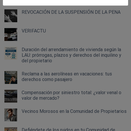
REVOCACIÓN DE LA SUSPENSIÓN DE LA PENA
VERIFACTU
Duración del arrendamiento de vivienda según la
LAU: prórrogas, plazos y derechos del inquilino y
del propietario
Reclama a las aerolíneas en vacaciones: tus
derechos como pasajero
Compensación por siniestro total: ¿valor venal o
valor de mercado?
Vecinos Morosos en la Comunidad de Propietarios
Defiéndete de los ruidos en tu Comunidad de