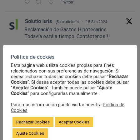
Twitter
Solutio Iuris
@solutioiuris
·
15 Sep 2024
Reclamación de Gastos Hipotecarios.
Todavía está a tiempo. Contáctenos!!!
Twitter
Política de cookies
Esta página web utiliza cookies propias para fines
relacionados con sus preferencias de navegación. Si
Solutio Iuris
@solutioiuris
·
15 Sep 2024
desea rechazar todas las cookies debe pulsar "
Rechazar
SI USTED ES VÍCTIMA DE UN ACCIDENTE
Cookies
". Si desea aceptar todas las cookies debe pulsar
DE TRÁFICO DEBE RECLAMAR LA
“
Aceptar Cookies
”. También puede pulsar “
Ajuste
CORRESPONDIENTE INDEMNIZACIÓN
Cookies
” para configurarlas manualmente.
Twitter
Para más información puede visitar nuestra
Política de
Cookies
Cargar más.....
Rechazar Cookies
Aceptar Cookies
Ajuste Cookies
ÚLTIMOS POSTS