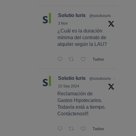
Solutio Iuris
@solutioiuris
·
3 Nov
¿Cuál es la duración
mínima del contrato de
alquiler según la LAU?
Twitter
Solutio Iuris
@solutioiuris
·
15 Sep 2024
Reclamación de
Gastos Hipotecarios.
Todavía está a tiempo.
Contáctenos!!!
Twitter