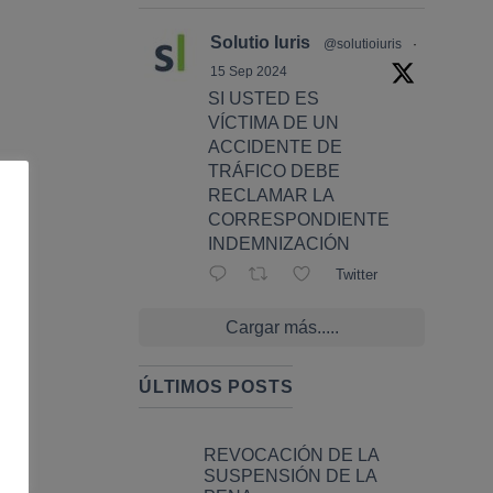
Solutio Iuris
@solutioiuris
·
15 Sep 2024
SI USTED ES
VÍCTIMA DE UN
ACCIDENTE DE
TRÁFICO DEBE
RECLAMAR LA
CORRESPONDIENTE
INDEMNIZACIÓN
Twitter
Cargar más.....
ÚLTIMOS POSTS
REVOCACIÓN DE LA
SUSPENSIÓN DE LA