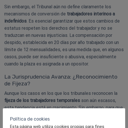
Sin embargo, el Tribunal aún no define claramente los
mecanismos de conversión de
trabajadores interinos a
indefinidos
. Es esencial garantizar que estos cambios de
estatus respeten los derechos del trabajador y no se
traduzcan en nuevas injusticias. La compensación por
despido, establecida en 20 días por año trabajado con un
límite de 12 mensualidades, es una medida que, en algunos
casos, puede ser insuficiente o abusiva, especialmente
cuando la plaza es asignada a un opositor.
La Jurisprudencia Avanza: ¿Reconocimiento
de Fijeza?
Aunque los casos en los que los tribunales reconocen la
fijeza de los trabajadores temporales
son aún escasos,
esta tendencia está en crecimiento. Sin embargo, para que
una demanda de esta naturaleza prospere, es fundamental
Política de cookies
que el trabajador interponga su reclamación judicial
Esta página web utiliza cookies propias para fines