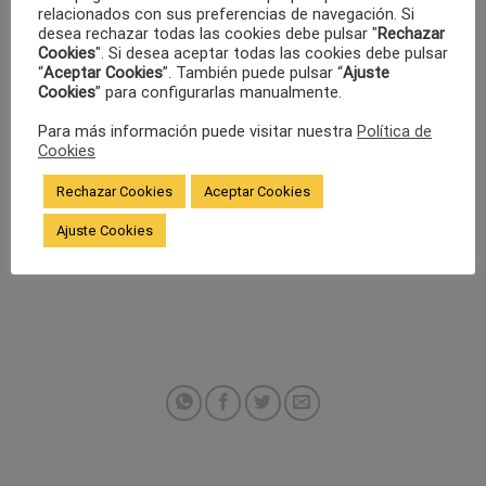
mientras la relación laboral esté vigente
. Esta acción
relacionados con sus preferencias de navegación. Si
puede ser clave para el éxito de sus reclamaciones.
desea rechazar todas las cookies debe pulsar "
Rechazar
Cookies
". Si desea aceptar todas las cookies debe pulsar
“
Aceptar Cookies
”. También puede pulsar “
Ajuste
Cookies
” para configurarlas manualmente.
Para más información puede visitar nuestra
Política de
Cookies
Rechazar Cookies
Aceptar Cookies
Ajuste Cookies