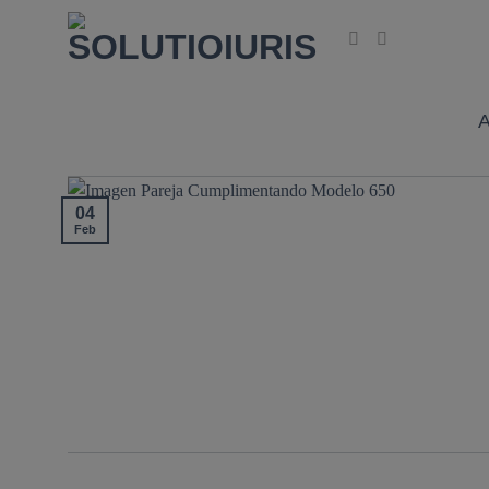
Saltar
al
contenido
04
Feb