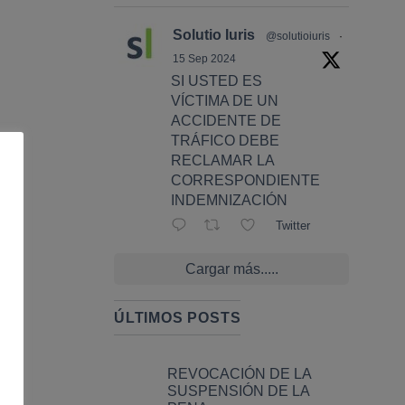
Solutio Iuris
@solutioiuris
·
15 Sep 2024
SI USTED ES
VÍCTIMA DE UN
ACCIDENTE DE
TRÁFICO DEBE
RECLAMAR LA
CORRESPONDIENTE
INDEMNIZACIÓN
Twitter
Cargar más.....
ÚLTIMOS POSTS
REVOCACIÓN DE LA
SUSPENSIÓN DE LA