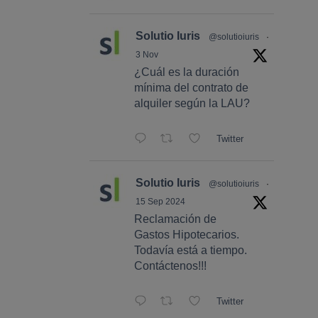
Solutio Iuris
@solutioiuris
·
3 Nov
¿Cuál es la duración
mínima del contrato de
alquiler según la LAU?
Twitter
Solutio Iuris
@solutioiuris
·
15 Sep 2024
Reclamación de
Gastos Hipotecarios.
Todavía está a tiempo.
Contáctenos!!!
Twitter